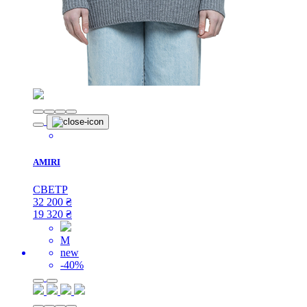
AMIRI
СВЕТР
32 200
₴
19 320
₴
M
new
-40%