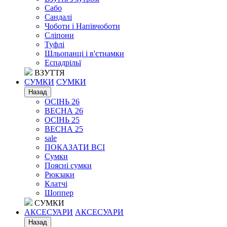
Сабо
Сандалі
Чоботи і Напівчоботи
Сліпони
Туфлі
Шльопанці і в'єтнамки
Еспадрільї
ВЗУТТЯ
СУМКИ
СУМКИ
Назад
ОСІНЬ 26
ВЕСНА 26
ОСІНЬ 25
ВЕСНА 25
sale
ПОКАЗАТИ ВСІ
Сумки
Поясні сумки
Рюкзаки
Клатчі
Шоппер
СУМКИ
АКСЕСУАРИ
АКСЕСУАРИ
Назад