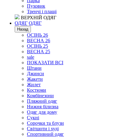
Парка
Пуховик
Тренчі і плащі
ВЕРХНІЙ ОДЯГ
ОДЯГ
ОДЯГ
Назад
ОСІНЬ 26
ВЕСНА 26
ОСІНЬ 25
ВЕСНА 25
sale
ПОКАЗАТИ ВСІ
Штани
Джинси
Жакети
Жилет
Костюми
Комбінезони
Пляжний одяг
Нижня білизна
Одяг для дому
Сукні
Сорочки та блузи
Світшоти і худі
Спортивний одяг