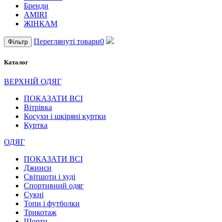
Бренди
AMIRI
ЖІНКАМ
Переглянуті товари
0
Фільтр
Каталог
ВЕРХНІЙ ОДЯГ
ПОКАЗАТИ ВСІ
Вітрівка
Косухи і шкіряні куртки
Куртка
ОДЯГ
ПОКАЗАТИ ВСІ
Джинси
Світшоти і худі
Спортивний одяг
Сукні
Топи і футболки
Трикотаж
Шорти