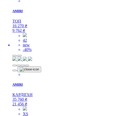
AMIRI
ТОП
16 270
₴
9 762
₴
42
new
-40%
AMIRI
КАРДІГАН
35 760
₴
21 456
₴
XS