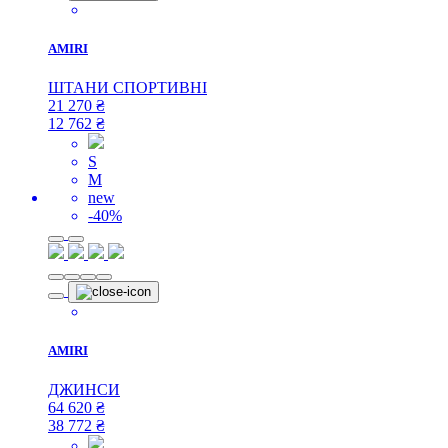
AMIRI
ШТАНИ СПОРТИВНІ
21 270
₴
12 762
₴
S
M
new
-40%
AMIRI
ДЖИНСИ
64 620
₴
38 772
₴