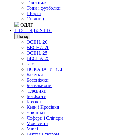
Трикотаж
Топи і футболки
Шорти
Спідниці
ОДЯГ
ВЗУТТЯ
ВЗУТТЯ
Назад
ОСІНЬ 26
ВЕСНА 26
ОСІНЬ 25
ВЕСНА 25
sale
ПОКАЗАТИ ВСІ
Балетки
Босоніжки
Ботильйони
Черевики
Ботфорти
Козаки
Кеди і Кросівки
Човники
Лофери і Сліпери
Мокасини
Мюлі
Взуття з хутром