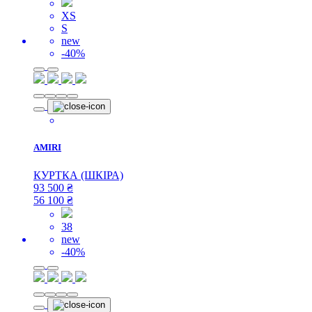
XS
S
new
-40%
AMIRI
КУРТКА (ШКІРА)
93 500
₴
56 100
₴
38
new
-40%