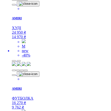
AMIRI
ХУДІ
24 950
₴
14 970
₴
M
new
-40%
AMIRI
ФУТБОЛКА
16 270
₴
9 762
₴