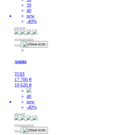
39
40
new
-40%
AMIRI
ТОП
17 700
₴
10 620
₴
40
new
-40%