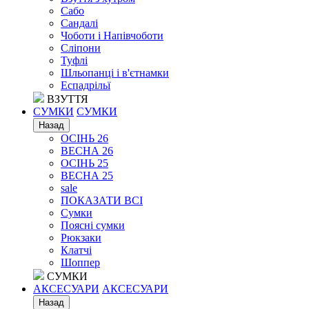
Сабо
Сандалі
Чоботи і Напівчоботи
Сліпони
Туфлі
Шльопанці і в'єтнамки
Еспадрільї
ВЗУТТЯ
СУМКИ
СУМКИ
Назад
ОСІНЬ 26
ВЕСНА 26
ОСІНЬ 25
ВЕСНА 25
sale
ПОКАЗАТИ ВСІ
Сумки
Поясні сумки
Рюкзаки
Клатчі
Шоппер
СУМКИ
АКСЕСУАРИ
АКСЕСУАРИ
Назад