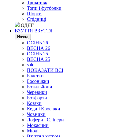
Трикотаж
Топи і футболки
Шорти
Спідниці
ОДЯГ
ВЗУТТЯ
ВЗУТТЯ
Назад
ОСІНЬ 26
ВЕСНА 26
ОСІНЬ 25
ВЕСНА 25
sale
ПОКАЗАТИ ВСІ
Балетки
Босоніжки
Ботильйони
Черевики
Ботфорти
Козаки
Кеди і Кросівки
Човники
Лофери і Сліпери
Мокасини
Мюлі
Взуття з хутром