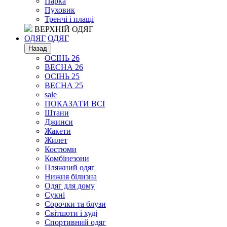
Парка
Пуховик
Тренчі і плащі
ВЕРХНІЙ ОДЯГ
ОДЯГ
ОДЯГ
Назад
ОСІНЬ 26
ВЕСНА 26
ОСІНЬ 25
ВЕСНА 25
sale
ПОКАЗАТИ ВСІ
Штани
Джинси
Жакети
Жилет
Костюми
Комбінезони
Пляжний одяг
Нижня білизна
Одяг для дому
Сукні
Сорочки та блузи
Світшоти і худі
Спортивний одяг