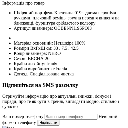
Інформація про товар
Шкіряний портфель Квентина 019 з двома верхніми
ручками, плечовий ремінь, зручна передня кишеня на
блискавці, фурнітура сріблястого кольору
Артикул дизайнера:
OCBENNI19SPOI8
Матеріал основний:
Нат.шкіра 100%
Розміри ВхГхШ см:
33 , 7.5 , 42.5
Колір дизайнера:
NERO
Сезон:
ВЕСНА 26
Країна дизайну:
Італія
Країна виробництва:
Італія
Догляд:
Спеціалізована чистка
Підпишіться на SMS розсилку
Отримуйте інформацію про актуальні знижки, бонуси і
поради, про те як бути в тренді, виглядати модно, стильно і
сучасно
Ваш номер телефону
Невірний
формат телефону
Надіслати