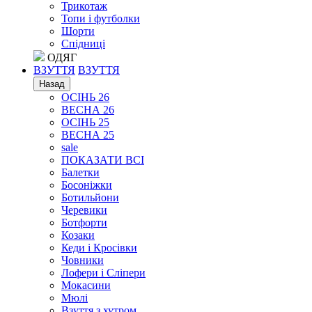
Трикотаж
Топи і футболки
Шорти
Спідниці
ОДЯГ
ВЗУТТЯ
ВЗУТТЯ
Назад
ОСІНЬ 26
ВЕСНА 26
ОСІНЬ 25
ВЕСНА 25
sale
ПОКАЗАТИ ВСІ
Балетки
Босоніжки
Ботильйони
Черевики
Ботфорти
Козаки
Кеди і Кросівки
Човники
Лофери і Сліпери
Мокасини
Мюлі
Взуття з хутром