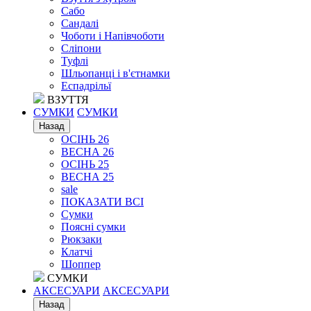
Сабо
Сандалі
Чоботи і Напівчоботи
Сліпони
Туфлі
Шльопанці і в'єтнамки
Еспадрільї
ВЗУТТЯ
СУМКИ
СУМКИ
Назад
ОСІНЬ 26
ВЕСНА 26
ОСІНЬ 25
ВЕСНА 25
sale
ПОКАЗАТИ ВСІ
Сумки
Поясні сумки
Рюкзаки
Клатчі
Шоппер
СУМКИ
АКСЕСУАРИ
АКСЕСУАРИ
Назад