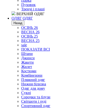
Парка
Пуховик
Тренчі і плащі
ВЕРХНІЙ ОДЯГ
ОДЯГ
ОДЯГ
Назад
ОСІНЬ 26
ВЕСНА 26
ОСІНЬ 25
ВЕСНА 25
sale
ПОКАЗАТИ ВСІ
Штани
Джинси
Жакети
Жилет
Костюми
Комбінезони
Пляжний одяг
Нижня білизна
Одяг для дому
Сукні
Сорочки та блузи
Світшоти і худі
Спортивний одяг