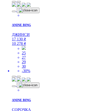
ANINE BING
ДЖИНСИ
17 130
₴
10 278
₴
25
27
29
30
-30%
ANINE BING
СОРОЧКА