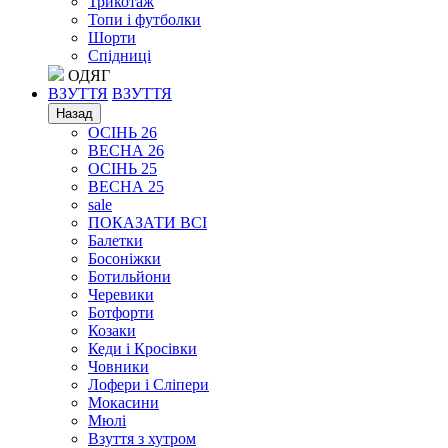
Трикотаж
Топи і футболки
Шорти
Спідниці
ОДЯГ
ВЗУТТЯ
ВЗУТТЯ
Назад
ОСІНЬ 26
ВЕСНА 26
ОСІНЬ 25
ВЕСНА 25
sale
ПОКАЗАТИ ВСІ
Балетки
Босоніжки
Ботильйони
Черевики
Ботфорти
Козаки
Кеди і Кросівки
Човники
Лофери і Сліпери
Мокасини
Мюлі
Взуття з хутром