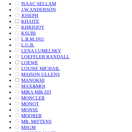
ISAAC SELLAM
J.W.ANDERSON
JOSEPH
KHAITE
KHRISJOY
KSUBI
L.B.M.1911
L.G.B.
LENA LUMELSKY
LOEFFLER RANDALL
LOEWE
LOUISE MICHAIL
MAISON ULLENS
MANOKHI
MAX&MOI
MIRA MIKATI
MONCLER
MONOT
MONSE
MOORER
MR. MITTENS
MSGM