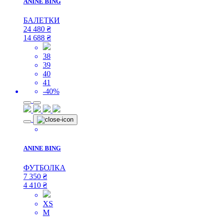
ANINE BING
БАЛЕТКИ
24 480
₴
14 688
₴
38
39
40
41
-40%
ANINE BING
ФУТБОЛКА
7 350
₴
4 410
₴
XS
M