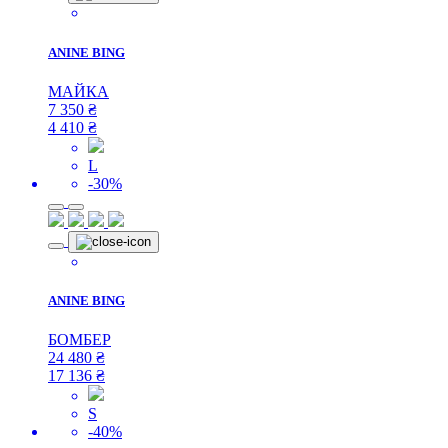
ANINE BING
МАЙКА
7 350
₴
4 410
₴
L
-30%
ANINE BING
БОМБЕР
24 480
₴
17 136
₴
S
-40%