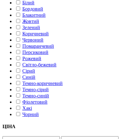
Білий
Бордовий
Блакитний
Жовтий
Зелений
Коричневий
Червоний
Помаранчевий
Персиковий
Рожевий
Світло-бежевий
Сірий
Синій
Темно-коричневий
Темно-сірий
Темно-синій
Фіолетовий
Хакі
Чорний
ЦІНА