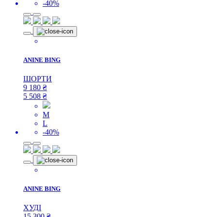
-40%
ANINE BING
ШОРТИ
9 180
₴
5 508
₴
M
L
-40%
ANINE BING
ХУДІ
15 300
₴