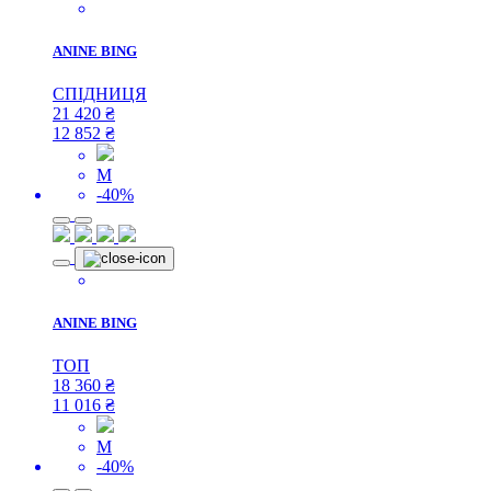
ANINE BING
СПІДНИЦЯ
21 420
₴
12 852
₴
M
-40%
ANINE BING
ТОП
18 360
₴
11 016
₴
M
-40%