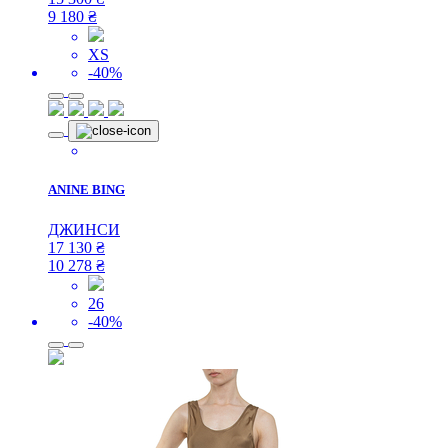
9 180
₴
XS
-40%
ANINE BING
ДЖИНСИ
17 130
₴
10 278
₴
26
-40%