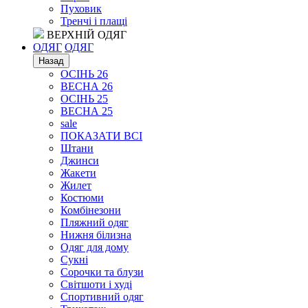
Пуховик
Тренчі і плащі
ВЕРХНІЙ ОДЯГ
ОДЯГ
ОДЯГ
Назад
ОСІНЬ 26
ВЕСНА 26
ОСІНЬ 25
ВЕСНА 25
sale
ПОКАЗАТИ ВСІ
Штани
Джинси
Жакети
Жилет
Костюми
Комбінезони
Пляжний одяг
Нижня білизна
Одяг для дому
Сукні
Сорочки та блузи
Світшоти і худі
Спортивний одяг