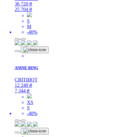
36 720
₴
25 704
₴
S
M
-40%
ANINE BING
СВІТШОТ
12 240
₴
7 344
₴
XS
S
-40%