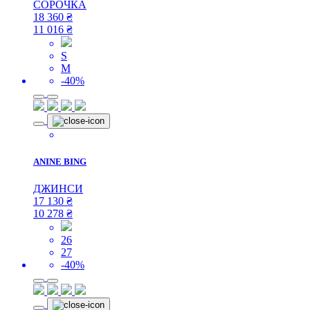
СОРОЧКА
18 360
₴
11 016
₴
S
M
-40%
ANINE BING
ДЖИНСИ
17 130
₴
10 278
₴
26
27
-40%