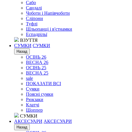
Сабо
Сандалі
Чоботи і Напівчоботи
Сліпони
Туфлі
Шльопанці і в'єтнамки
Еспадрільї
ВЗУТТЯ
СУМКИ
СУМКИ
Назад
ОСІНЬ 26
ВЕСНА 26
ОСІНЬ 25
ВЕСНА 25
sale
ПОКАЗАТИ ВСІ
Сумки
Поясні сумки
Рюкзаки
Клатчі
Шоппер
СУМКИ
АКСЕСУАРИ
АКСЕСУАРИ
Назад