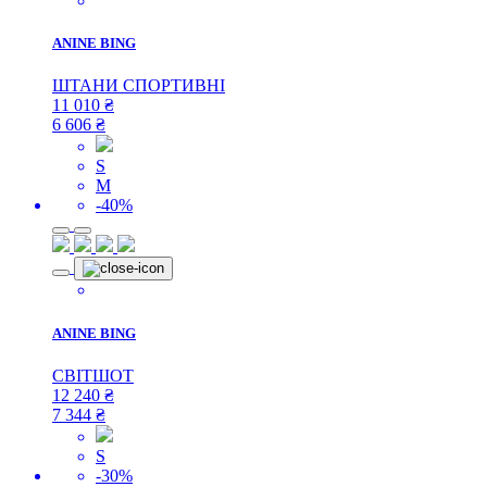
ANINE BING
ШТАНИ СПОРТИВНІ
11 010
₴
6 606
₴
S
M
-40%
ANINE BING
СВІТШОТ
12 240
₴
7 344
₴
S
-30%