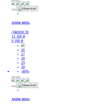
ANINE BING
ДЖИНСИ
15 300
₴
9 180
₴
26
27
28
29
30
-40%
ANINE BING