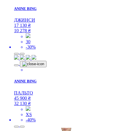
ANINE BING
ДЖИНСИ
17 130
₴
10 278
₴
30
-30%
ANINE BING
ПАЛЬТО
45 900
₴
32 130
₴
XS
-40%