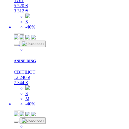
ТОП
5 520
₴
3 312
₴
S
-40%
ANINE BING
СВІТШОТ
12 240
₴
7 344
₴
S
M
-40%