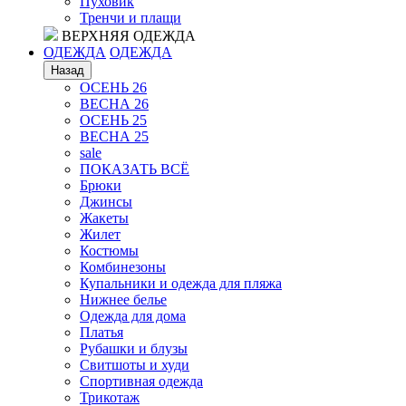
Пуховик
Тренчи и плащи
ВЕРХНЯЯ ОДЕЖДА
ОДЕЖДА
ОДЕЖДА
Назад
ОСЕНЬ 26
ВЕСНА 26
ОСЕНЬ 25
ВЕСНА 25
sale
ПОКАЗАТЬ ВСЁ
Брюки
Джинсы
Жакеты
Жилет
Костюмы
Комбинезоны
Купальники и одежда для пляжа
Нижнее белье
Одежда для дома
Платья
Рубашки и блузы
Свитшоты и худи
Спортивная одежда
Трикотаж