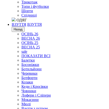
Трикотаж
Топи і футболки
Шорти
Спідниці
ОДЯГ
ВЗУТТЯ
ВЗУТТЯ
Назад
ОСІНЬ 26
ВЕСНА 26
ОСІНЬ 25
ВЕСНА 25
sale
ПОКАЗАТИ ВСІ
Балетки
Босоніжки
Ботильйони
Черевики
Ботфорти
Козаки
Кеди і Кросівки
Човники
Лофери і Сліпери
Мокасини
Мюлі
Взуття з хутром