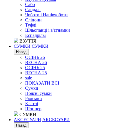
Сабо
Сандалі
Чоботи і Напівчоботи
Сліпони
Туфлі
Шльопанці і в'єтнамки
Еспадрільї
ВЗУТТЯ
СУМКИ
СУМКИ
Назад
ОСІНЬ 26
ВЕСНА 26
ОСІНЬ 25
ВЕСНА 25
sale
ПОКАЗАТИ ВСІ
Сумки
Поясні сумки
Рюкзаки
Клатчі
Шоппер
СУМКИ
АКСЕСУАРИ
АКСЕСУАРИ
Назад