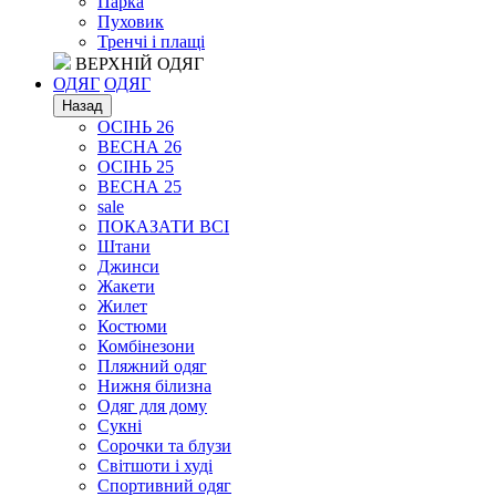
Парка
Пуховик
Тренчі і плащі
ВЕРХНІЙ ОДЯГ
ОДЯГ
ОДЯГ
Назад
ОСІНЬ 26
ВЕСНА 26
ОСІНЬ 25
ВЕСНА 25
sale
ПОКАЗАТИ ВСІ
Штани
Джинси
Жакети
Жилет
Костюми
Комбінезони
Пляжний одяг
Нижня білизна
Одяг для дому
Сукні
Сорочки та блузи
Світшоти і худі
Спортивний одяг