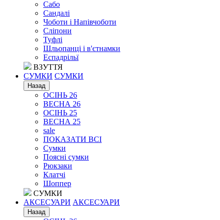
Сабо
Сандалі
Чоботи і Напівчоботи
Сліпони
Туфлі
Шльопанці і в'єтнамки
Еспадрільї
ВЗУТТЯ
СУМКИ
СУМКИ
Назад
ОСІНЬ 26
ВЕСНА 26
ОСІНЬ 25
ВЕСНА 25
sale
ПОКАЗАТИ ВСІ
Сумки
Поясні сумки
Рюкзаки
Клатчі
Шоппер
СУМКИ
АКСЕСУАРИ
АКСЕСУАРИ
Назад