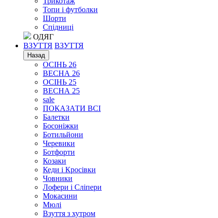
Трикотаж
Топи і футболки
Шорти
Спідниці
ОДЯГ
ВЗУТТЯ
ВЗУТТЯ
Назад
ОСІНЬ 26
ВЕСНА 26
ОСІНЬ 25
ВЕСНА 25
sale
ПОКАЗАТИ ВСІ
Балетки
Босоніжки
Ботильйони
Черевики
Ботфорти
Козаки
Кеди і Кросівки
Човники
Лофери і Сліпери
Мокасини
Мюлі
Взуття з хутром