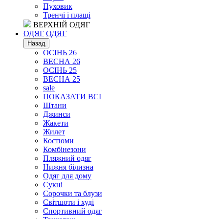
Пуховик
Тренчі і плащі
ВЕРХНІЙ ОДЯГ
ОДЯГ
ОДЯГ
Назад
ОСІНЬ 26
ВЕСНА 26
ОСІНЬ 25
ВЕСНА 25
sale
ПОКАЗАТИ ВСІ
Штани
Джинси
Жакети
Жилет
Костюми
Комбінезони
Пляжний одяг
Нижня білизна
Одяг для дому
Сукні
Сорочки та блузи
Світшоти і худі
Спортивний одяг