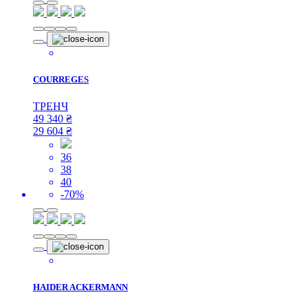
COURREGES
ТРЕНЧ
49 340
₴
29 604
₴
36
38
40
-70%
HAIDER ACKERMANN