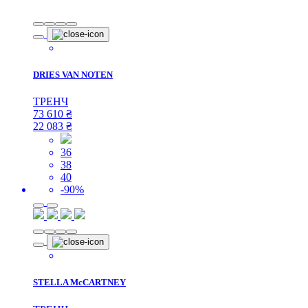
DRIES VAN NOTEN
ТРЕНЧ
73 610
₴
22 083
₴
36
38
40
-90%
STELLA McCARTNEY