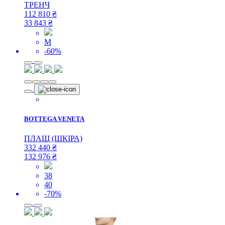
ТРЕНЧ
112 810
₴
33 843
₴
M
-60%
BOTTEGA VENETA
ПЛАЩ (ШКІРА)
332 440
₴
132 976
₴
38
40
-70%