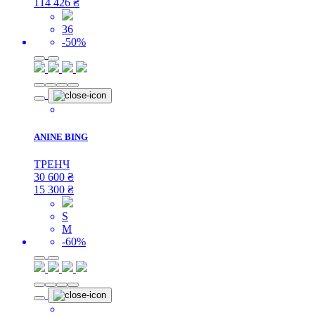
114 426
₴
36
-50%
ANINE BING
ТРЕНЧ
30 600
₴
15 300
₴
S
M
-60%