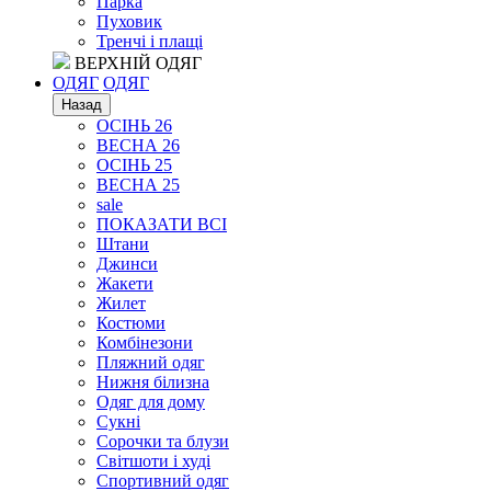
Парка
Пуховик
Тренчі і плащі
ВЕРХНІЙ ОДЯГ
ОДЯГ
ОДЯГ
Назад
ОСІНЬ 26
ВЕСНА 26
ОСІНЬ 25
ВЕСНА 25
sale
ПОКАЗАТИ ВСІ
Штани
Джинси
Жакети
Жилет
Костюми
Комбінезони
Пляжний одяг
Нижня білизна
Одяг для дому
Сукні
Сорочки та блузи
Світшоти і худі
Спортивний одяг