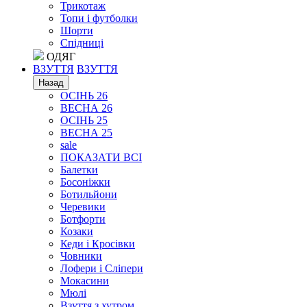
Трикотаж
Топи і футболки
Шорти
Спідниці
ОДЯГ
ВЗУТТЯ
ВЗУТТЯ
Назад
ОСІНЬ 26
ВЕСНА 26
ОСІНЬ 25
ВЕСНА 25
sale
ПОКАЗАТИ ВСІ
Балетки
Босоніжки
Ботильйони
Черевики
Ботфорти
Козаки
Кеди і Кросівки
Човники
Лофери і Сліпери
Мокасини
Мюлі
Взуття з хутром