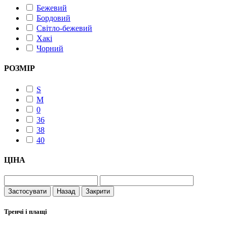
Бежевий
Бордовий
Світло-бежевий
Хакі
Чорний
РОЗМІР
S
M
0
36
38
40
ЦІНА
Застосувати
Назад
Закрити
Тренчі і плащі