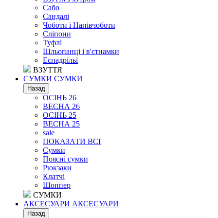
Сабо
Сандалі
Чоботи і Напівчоботи
Сліпони
Туфлі
Шльопанці і в'єтнамки
Еспадрільї
ВЗУТТЯ
СУМКИ
СУМКИ
Назад
ОСІНЬ 26
ВЕСНА 26
ОСІНЬ 25
ВЕСНА 25
sale
ПОКАЗАТИ ВСІ
Сумки
Поясні сумки
Рюкзаки
Клатчі
Шоппер
СУМКИ
АКСЕСУАРИ
АКСЕСУАРИ
Назад