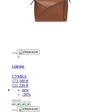
LOEWE
СУМКА
173 180
₴
121 226
₴
new
-30%