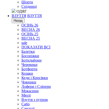
Шорти
Спідниці
ОДЯГ
ВЗУТТЯ
ВЗУТТЯ
Назад
ОСІНЬ 26
ВЕСНА 26
ОСІНЬ 25
ВЕСНА 25
sale
ПОКАЗАТИ ВСІ
Балетки
Босоніжки
Ботильйони
Черевики
Ботфорти
Козаки
Кеди і Кросівки
Човники
Лофери і Сліпери
Мокасини
Мюлі
Взуття з хутром
Сабо
Сандалі