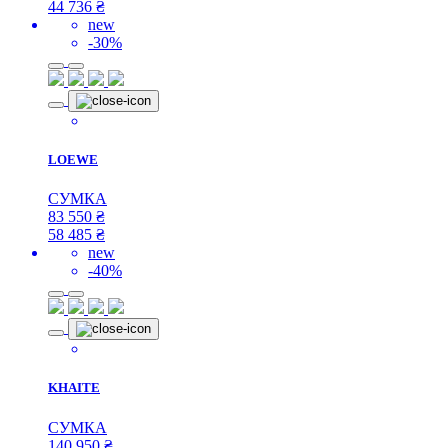
44 736
₴
new
-30%
LOEWE
СУМКА
83 550
₴
58 485
₴
new
-40%
KHAITE
СУМКА
140 950
₴