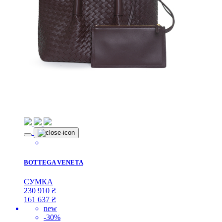
BOTTEGA VENETA
СУМКА
230 910
₴
161 637
₴
new
-30%