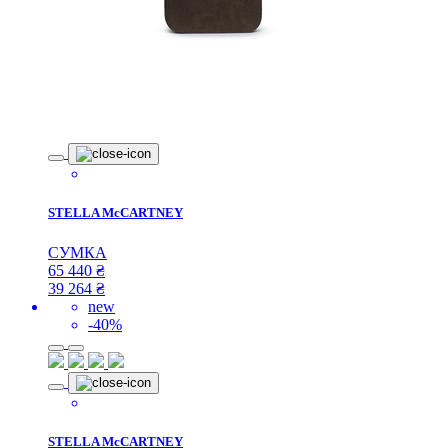
STELLA McCARTNEY
СУМКА
65 440
₴
39 264
₴
new
-40%
STELLA McCARTNEY