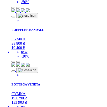
-50%
LOEFFLER RANDALL
СУМКА
38 800
₴
19 400
₴
new
-30%
BOTTEGA VENETA
СУМКА
191 290
₴
133 903
₴
new