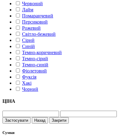
Червоний
Лайм
Помаранчевий
Персиковий
Рожевий
Світло-бежевий
Сірий
Синій
Темно-коричневий
Темно-сірий
Темно-синій
Фіолетовий
Фуксія
Хакі
Чорний
ЦІНА
Застосувати
Назад
Закрити
Сумки