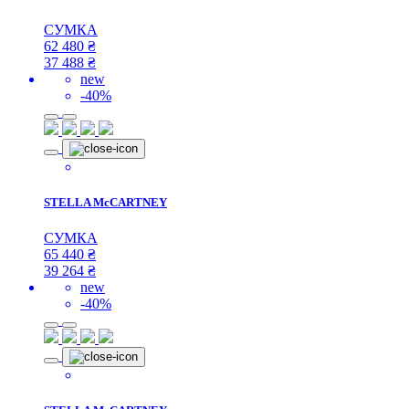
СУМКА
62 480
₴
37 488
₴
new
-40%
STELLA McCARTNEY
СУМКА
65 440
₴
39 264
₴
new
-40%