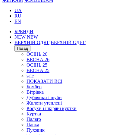
ЖІНКАМ
ЧОЛОВІКАМ
UA
RU
EN
БРЕНДИ
NEW
NEW
ВЕРХНІЙ ОДЯГ
ВЕРХНІЙ ОДЯГ
Назад
ОСІНЬ 26
ВЕСНА 26
ОСІНЬ 25
ВЕСНА 25
sale
ПОКАЗАТИ ВСІ
Бомбер
Вітрівка
Дублянки і шуби
Жилети утеплені
Косухи і шкіряні куртки
Куртка
Пальто
Парка
Пуховик