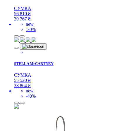
СУМКА
56 810
₴
39 767
₴
new
-30%
STELLA McCARTNEY
СУМКА
55 520
₴
38 864
₴
new
-40%