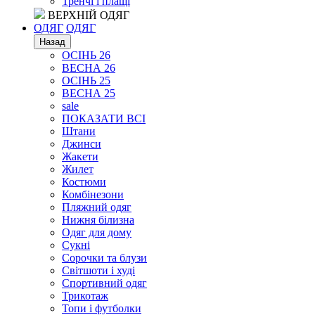
Тренчі і плащі
ВЕРХНІЙ ОДЯГ
ОДЯГ
ОДЯГ
Назад
ОСІНЬ 26
ВЕСНА 26
ОСІНЬ 25
ВЕСНА 25
sale
ПОКАЗАТИ ВСІ
Штани
Джинси
Жакети
Жилет
Костюми
Комбінезони
Пляжний одяг
Нижня білизна
Одяг для дому
Сукні
Сорочки та блузи
Світшоти і худі
Спортивний одяг
Трикотаж
Топи і футболки