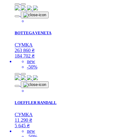
BOTTEGA VENETA
СУМКА
263 860
₴
184 702
₴
new
-50%
LOEFFLER RANDALL
СУМКА
11 290
₴
5 645
₴
new
-50%