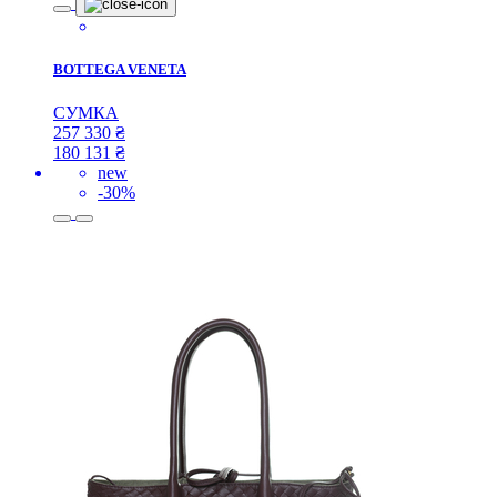
BOTTEGA VENETA
СУМКА
257 330
₴
180 131
₴
new
-30%