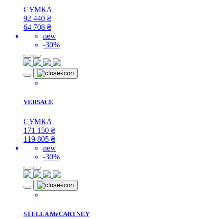
СУМКА
92 440
₴
64 708
₴
new
-30%
VERSACE
СУМКА
171 150
₴
119 805
₴
new
-30%
STELLA McCARTNEY