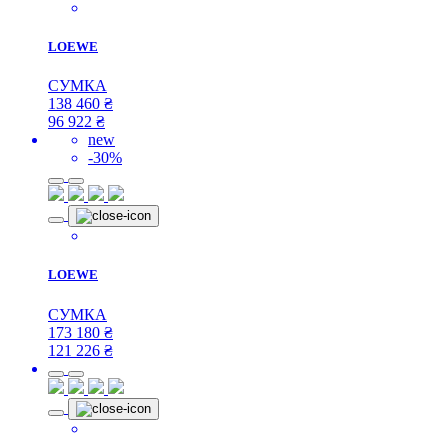
LOEWE
СУМКА
138 460
₴
96 922
₴
new
-30%
LOEWE
СУМКА
173 180
₴
121 226
₴