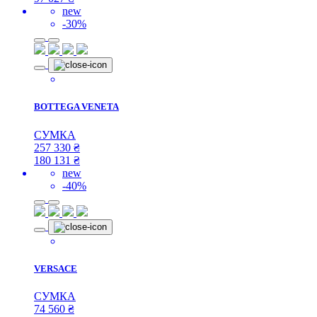
new
-30%
BOTTEGA VENETA
СУМКА
257 330
₴
180 131
₴
new
-40%
VERSACE
СУМКА
74 560
₴