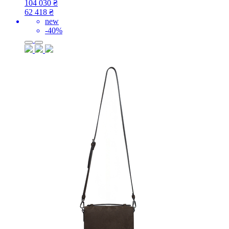
104 030
₴
62 418
₴
new
-40%