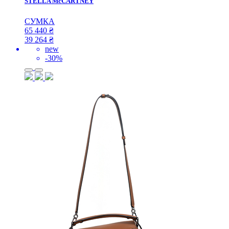
STELLA McCARTNEY
СУМКА
65 440
₴
39 264
₴
new
-30%