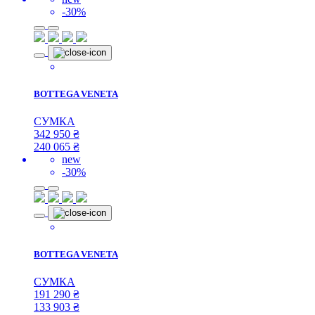
-30%
BOTTEGA VENETA
СУМКА
342 950
₴
240 065
₴
new
-30%
BOTTEGA VENETA
СУМКА
191 290
₴
133 903
₴