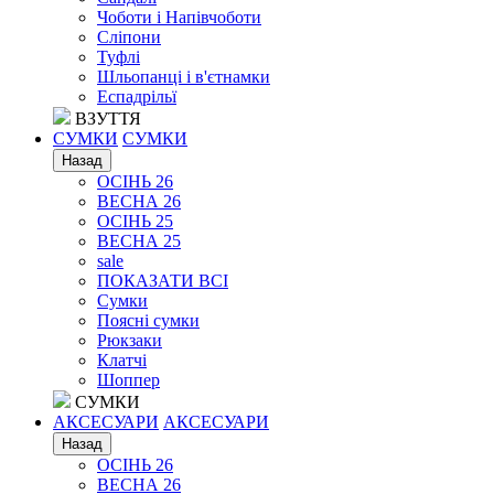
Чоботи і Напівчоботи
Сліпони
Туфлі
Шльопанці і в'єтнамки
Еспадрільї
ВЗУТТЯ
СУМКИ
СУМКИ
Назад
ОСІНЬ 26
ВЕСНА 26
ОСІНЬ 25
ВЕСНА 25
sale
ПОКАЗАТИ ВСІ
Сумки
Поясні сумки
Рюкзаки
Клатчі
Шоппер
СУМКИ
АКСЕСУАРИ
АКСЕСУАРИ
Назад
ОСІНЬ 26
ВЕСНА 26