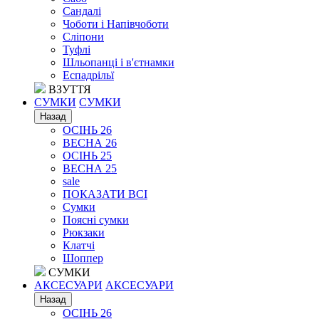
Сандалі
Чоботи і Напівчоботи
Сліпони
Туфлі
Шльопанці і в'єтнамки
Еспадрільї
ВЗУТТЯ
СУМКИ
СУМКИ
Назад
ОСІНЬ 26
ВЕСНА 26
ОСІНЬ 25
ВЕСНА 25
sale
ПОКАЗАТИ ВСІ
Сумки
Поясні сумки
Рюкзаки
Клатчі
Шоппер
СУМКИ
АКСЕСУАРИ
АКСЕСУАРИ
Назад
ОСІНЬ 26