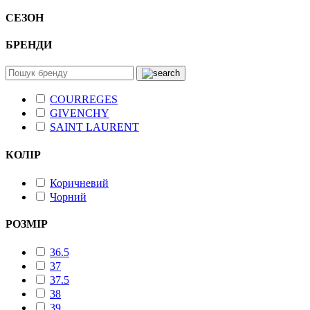
СЕЗОН
БРЕНДИ
COURREGES
GIVENCHY
SAINT LAURENT
КОЛІР
Коричневий
Чорний
РОЗМІР
36.5
37
37.5
38
39