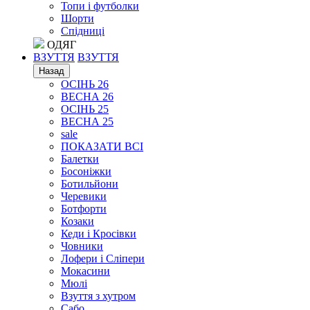
Топи і футболки
Шорти
Спідниці
ОДЯГ
ВЗУТТЯ
ВЗУТТЯ
Назад
ОСІНЬ 26
ВЕСНА 26
ОСІНЬ 25
ВЕСНА 25
sale
ПОКАЗАТИ ВСІ
Балетки
Босоніжки
Ботильйони
Черевики
Ботфорти
Козаки
Кеди і Кросівки
Човники
Лофери і Сліпери
Мокасини
Мюлі
Взуття з хутром
Сабо