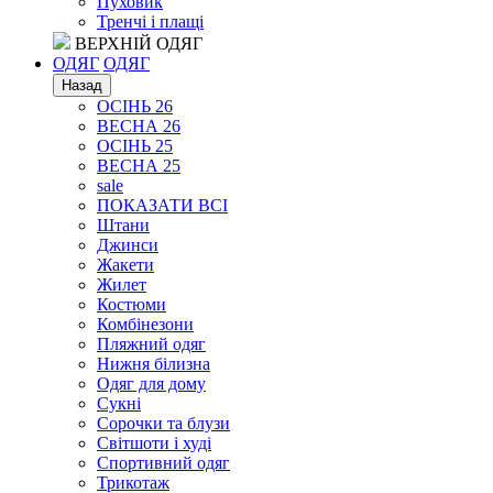
Пуховик
Тренчі і плащі
ВЕРХНІЙ ОДЯГ
ОДЯГ
ОДЯГ
Назад
ОСІНЬ 26
ВЕСНА 26
ОСІНЬ 25
ВЕСНА 25
sale
ПОКАЗАТИ ВСІ
Штани
Джинси
Жакети
Жилет
Костюми
Комбінезони
Пляжний одяг
Нижня білизна
Одяг для дому
Сукні
Сорочки та блузи
Світшоти і худі
Спортивний одяг
Трикотаж