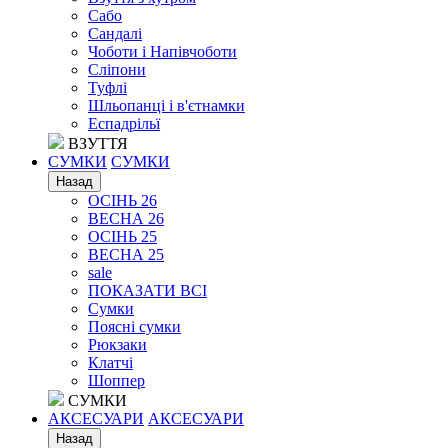
Сабо
Сандалі
Чоботи і Напівчоботи
Сліпони
Туфлі
Шльопанці і в'єтнамки
Еспадрільї
ВЗУТТЯ
СУМКИ
СУМКИ
Назад
ОСІНЬ 26
ВЕСНА 26
ОСІНЬ 25
ВЕСНА 25
sale
ПОКАЗАТИ ВСІ
Сумки
Поясні сумки
Рюкзаки
Клатчі
Шоппер
СУМКИ
АКСЕСУАРИ
АКСЕСУАРИ
Назад