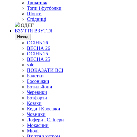
Трикотаж
Топи і футболки
Шорти
Спідниці
ОДЯГ
ВЗУТТЯ
ВЗУТТЯ
Назад
ОСІНЬ 26
ВЕСНА 26
ОСІНЬ 25
ВЕСНА 25
sale
ПОКАЗАТИ ВСІ
Балетки
Босоніжки
Ботильйони
Черевики
Ботфорти
Козаки
Кеди і Кросівки
Човники
Лофери і Сліпери
Мокасини
Мюлі
Взуття з хутром