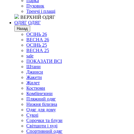
Парка
Пуховик
Тренчі і плащі
ВЕРХНІЙ ОДЯГ
ОДЯГ
ОДЯГ
Назад
ОСІНЬ 26
ВЕСНА 26
ОСІНЬ 25
ВЕСНА 25
sale
ПОКАЗАТИ ВСІ
Штани
Джинси
Жакети
Жилет
Костюми
Комбінезони
Пляжний одяг
Нижня білизна
Одяг для дому
Сукні
Сорочки та блузи
Світшоти і худі
Спортивний одяг