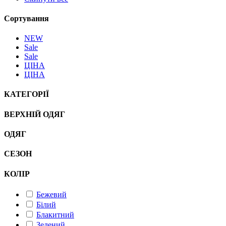
Сортування
NEW
Sale
Sale
ЦІНА
ЦІНА
КАТЕГОРІЇ
ВЕРХНІЙ ОДЯГ
ОДЯГ
СЕЗОН
КОЛІР
Бежевий
Білий
Блакитний
Зелений