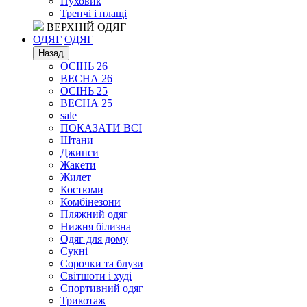
Пуховик
Тренчі і плащі
ВЕРХНІЙ ОДЯГ
ОДЯГ
ОДЯГ
Назад
ОСІНЬ 26
ВЕСНА 26
ОСІНЬ 25
ВЕСНА 25
sale
ПОКАЗАТИ ВСІ
Штани
Джинси
Жакети
Жилет
Костюми
Комбінезони
Пляжний одяг
Нижня білизна
Одяг для дому
Сукні
Сорочки та блузи
Світшоти і худі
Спортивний одяг
Трикотаж