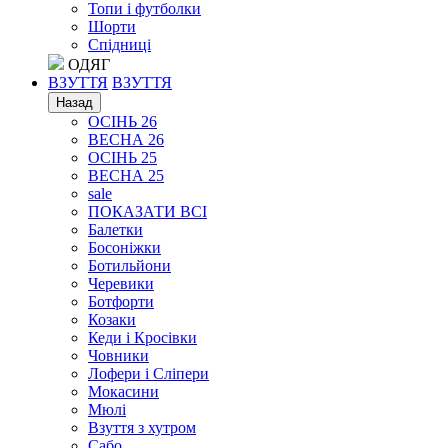
Топи і футболки
Шорти
Спідниці
ОДЯГ
ВЗУТТЯ
ВЗУТТЯ
Назад
ОСІНЬ 26
ВЕСНА 26
ОСІНЬ 25
ВЕСНА 25
sale
ПОКАЗАТИ ВСІ
Балетки
Босоніжки
Ботильйони
Черевики
Ботфорти
Козаки
Кеди і Кросівки
Човники
Лофери і Сліпери
Мокасини
Мюлі
Взуття з хутром
Сабо