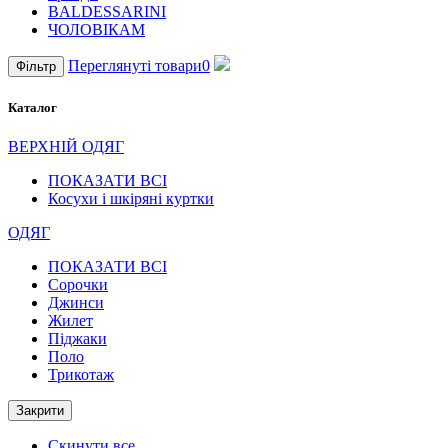
BALDESSARINI
ЧОЛОВІКАМ
Переглянуті товари
0
Фільтр
Каталог
ВЕРХНІЙ ОДЯГ
ПОКАЗАТИ ВСІ
Косухи і шкіряні куртки
ОДЯГ
ПОКАЗАТИ ВСІ
Cорочки
Джинси
Жилет
Піджаки
Поло
Трикотаж
Закрити
Скинути все