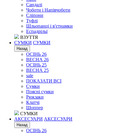
Сандалі
Чоботи і Напівчоботи
Сліпони
Туфлі
Шльопанці і в'єтнамки
Еспадрільї
ВЗУТТЯ
СУМКИ
СУМКИ
Назад
ОСІНЬ 26
ВЕСНА 26
ОСІНЬ 25
ВЕСНА 25
sale
ПОКАЗАТИ ВСІ
Сумки
Поясні сумки
Рюкзаки
Клатчі
Шоппер
СУМКИ
АКСЕСУАРИ
АКСЕСУАРИ
Назад
ОСІНЬ 26