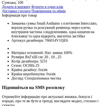
Сумська, 100
Додати в корзину
Купити в один клік
Доставка і оплата
Повернення та обмін
Інформація про товар
Замшева сумка Small Andiamo з плетінням Intrecciato,
верхня ручка та розсувний ремінець через плече,
внутрішня частина з відділеннями, одна кишеня на
блискавці та одна відкрита, магнітна застібка
Артикул дизайнера:
766014V1QE6
Матеріал основний:
Нат. замша 100%
Розміри ВхГхШ см:
20 , 10 , 25
Колір дизайнера:
3231
Сезон:
ОСІНЬ 25
Країна дизайну:
Італія
Країна виробництва:
Італія
Догляд:
Спеціалізована чистка
Підпишіться на SMS розсилку
Отримуйте інформацію про актуальні знижки, бонуси і
поради, про те як бути в тренді, виглядати модно, стильно і
сучасно