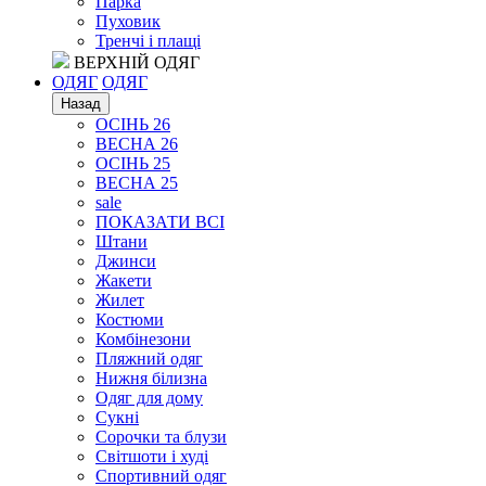
Парка
Пуховик
Тренчі і плащі
ВЕРХНІЙ ОДЯГ
ОДЯГ
ОДЯГ
Назад
ОСІНЬ 26
ВЕСНА 26
ОСІНЬ 25
ВЕСНА 25
sale
ПОКАЗАТИ ВСІ
Штани
Джинси
Жакети
Жилет
Костюми
Комбінезони
Пляжний одяг
Нижня білизна
Одяг для дому
Сукні
Сорочки та блузи
Світшоти і худі
Спортивний одяг