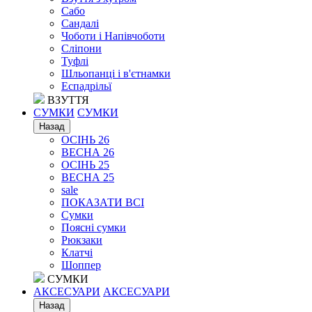
Сабо
Сандалі
Чоботи і Напівчоботи
Сліпони
Туфлі
Шльопанці і в'єтнамки
Еспадрільї
ВЗУТТЯ
СУМКИ
СУМКИ
Назад
ОСІНЬ 26
ВЕСНА 26
ОСІНЬ 25
ВЕСНА 25
sale
ПОКАЗАТИ ВСІ
Сумки
Поясні сумки
Рюкзаки
Клатчі
Шоппер
СУМКИ
АКСЕСУАРИ
АКСЕСУАРИ
Назад