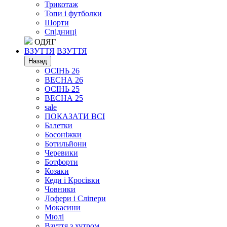
Трикотаж
Топи і футболки
Шорти
Спідниці
ОДЯГ
ВЗУТТЯ
ВЗУТТЯ
Назад
ОСІНЬ 26
ВЕСНА 26
ОСІНЬ 25
ВЕСНА 25
sale
ПОКАЗАТИ ВСІ
Балетки
Босоніжки
Ботильйони
Черевики
Ботфорти
Козаки
Кеди і Кросівки
Човники
Лофери і Сліпери
Мокасини
Мюлі
Взуття з хутром