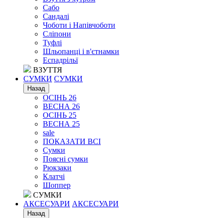
Сабо
Сандалі
Чоботи і Напівчоботи
Сліпони
Туфлі
Шльопанці і в'єтнамки
Еспадрільї
ВЗУТТЯ
СУМКИ
СУМКИ
Назад
ОСІНЬ 26
ВЕСНА 26
ОСІНЬ 25
ВЕСНА 25
sale
ПОКАЗАТИ ВСІ
Сумки
Поясні сумки
Рюкзаки
Клатчі
Шоппер
СУМКИ
АКСЕСУАРИ
АКСЕСУАРИ
Назад