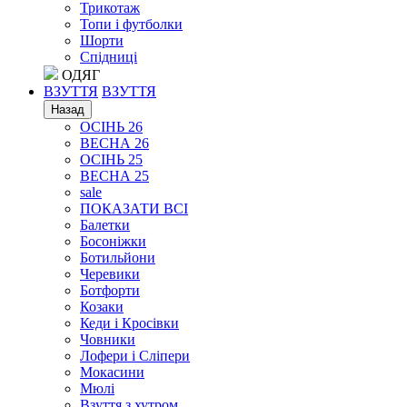
Трикотаж
Топи і футболки
Шорти
Спідниці
ОДЯГ
ВЗУТТЯ
ВЗУТТЯ
Назад
ОСІНЬ 26
ВЕСНА 26
ОСІНЬ 25
ВЕСНА 25
sale
ПОКАЗАТИ ВСІ
Балетки
Босоніжки
Ботильйони
Черевики
Ботфорти
Козаки
Кеди і Кросівки
Човники
Лофери і Сліпери
Мокасини
Мюлі
Взуття з хутром