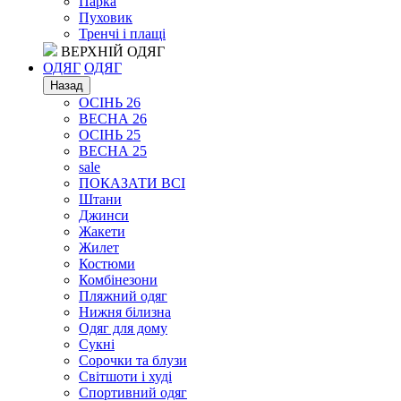
Парка
Пуховик
Тренчі і плащі
ВЕРХНІЙ ОДЯГ
ОДЯГ
ОДЯГ
Назад
ОСІНЬ 26
ВЕСНА 26
ОСІНЬ 25
ВЕСНА 25
sale
ПОКАЗАТИ ВСІ
Штани
Джинси
Жакети
Жилет
Костюми
Комбінезони
Пляжний одяг
Нижня білизна
Одяг для дому
Сукні
Сорочки та блузи
Світшоти і худі
Спортивний одяг