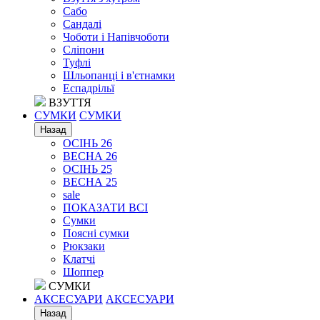
Сабо
Сандалі
Чоботи і Напівчоботи
Сліпони
Туфлі
Шльопанці і в'єтнамки
Еспадрільї
ВЗУТТЯ
СУМКИ
СУМКИ
Назад
ОСІНЬ 26
ВЕСНА 26
ОСІНЬ 25
ВЕСНА 25
sale
ПОКАЗАТИ ВСІ
Сумки
Поясні сумки
Рюкзаки
Клатчі
Шоппер
СУМКИ
АКСЕСУАРИ
АКСЕСУАРИ
Назад