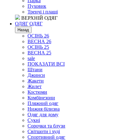
Парка
Пуховик
Тренчі і плащі
ВЕРХНІЙ ОДЯГ
ОДЯГ
ОДЯГ
Назад
ОСІНЬ 26
ВЕСНА 26
ОСІНЬ 25
ВЕСНА 25
sale
ПОКАЗАТИ ВСІ
Штани
Джинси
Жакети
Жилет
Костюми
Комбінезони
Пляжний одяг
Нижня білизна
Одяг для дому
Сукні
Сорочки та блузи
Світшоти і худі
Спортивний одяг