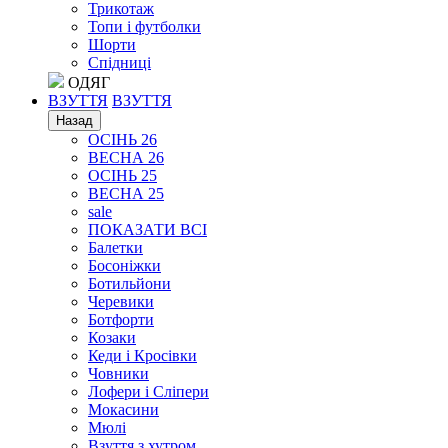
Трикотаж
Топи і футболки
Шорти
Спідниці
ОДЯГ
ВЗУТТЯ
ВЗУТТЯ
Назад
ОСІНЬ 26
ВЕСНА 26
ОСІНЬ 25
ВЕСНА 25
sale
ПОКАЗАТИ ВСІ
Балетки
Босоніжки
Ботильйони
Черевики
Ботфорти
Козаки
Кеди і Кросівки
Човники
Лофери і Сліпери
Мокасини
Мюлі
Взуття з хутром