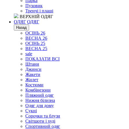
Парка
Пуховик
Тренчі і плащі
ВЕРХНІЙ ОДЯГ
ОДЯГ
ОДЯГ
Назад
ОСІНЬ 26
ВЕСНА 26
ОСІНЬ 25
ВЕСНА 25
sale
ПОКАЗАТИ ВСІ
Штани
Джинси
Жакети
Жилет
Костюми
Комбінезони
Пляжний одяг
Нижня білизна
Одяг для дому
Сукні
Сорочки та блузи
Світшоти і худі
Спортивний одяг