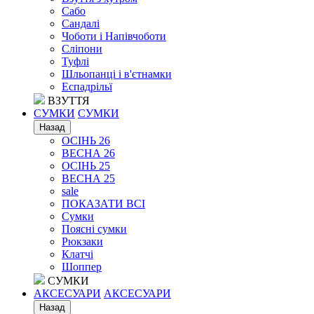
Сабо
Сандалі
Чоботи і Напівчоботи
Сліпони
Туфлі
Шльопанці і в'єтнамки
Еспадрільї
ВЗУТТЯ
СУМКИ
СУМКИ
Назад
ОСІНЬ 26
ВЕСНА 26
ОСІНЬ 25
ВЕСНА 25
sale
ПОКАЗАТИ ВСІ
Сумки
Поясні сумки
Рюкзаки
Клатчі
Шоппер
СУМКИ
АКСЕСУАРИ
АКСЕСУАРИ
Назад