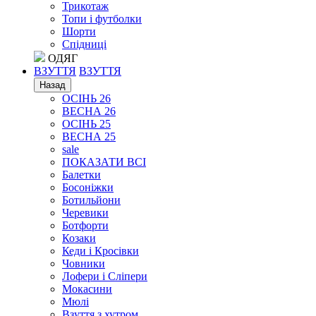
Трикотаж
Топи і футболки
Шорти
Спідниці
ОДЯГ
ВЗУТТЯ
ВЗУТТЯ
Назад
ОСІНЬ 26
ВЕСНА 26
ОСІНЬ 25
ВЕСНА 25
sale
ПОКАЗАТИ ВСІ
Балетки
Босоніжки
Ботильйони
Черевики
Ботфорти
Козаки
Кеди і Кросівки
Човники
Лофери і Сліпери
Мокасини
Мюлі
Взуття з хутром