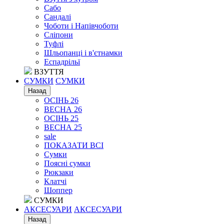
Сабо
Сандалі
Чоботи і Напівчоботи
Сліпони
Туфлі
Шльопанці і в'єтнамки
Еспадрільї
ВЗУТТЯ
СУМКИ
СУМКИ
Назад
ОСІНЬ 26
ВЕСНА 26
ОСІНЬ 25
ВЕСНА 25
sale
ПОКАЗАТИ ВСІ
Сумки
Поясні сумки
Рюкзаки
Клатчі
Шоппер
СУМКИ
АКСЕСУАРИ
АКСЕСУАРИ
Назад