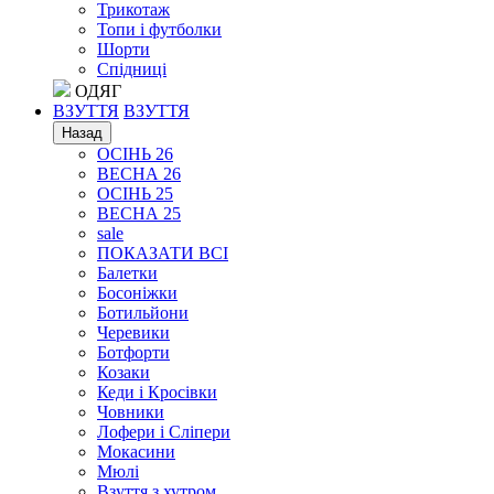
Трикотаж
Топи і футболки
Шорти
Спідниці
ОДЯГ
ВЗУТТЯ
ВЗУТТЯ
Назад
ОСІНЬ 26
ВЕСНА 26
ОСІНЬ 25
ВЕСНА 25
sale
ПОКАЗАТИ ВСІ
Балетки
Босоніжки
Ботильйони
Черевики
Ботфорти
Козаки
Кеди і Кросівки
Човники
Лофери і Сліпери
Мокасини
Мюлі
Взуття з хутром