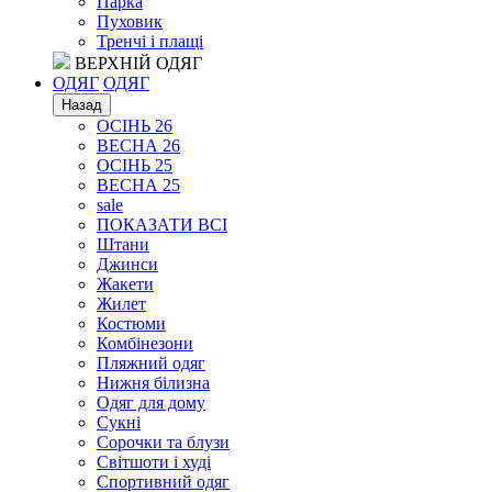
Парка
Пуховик
Тренчі і плащі
ВЕРХНІЙ ОДЯГ
ОДЯГ
ОДЯГ
Назад
ОСІНЬ 26
ВЕСНА 26
ОСІНЬ 25
ВЕСНА 25
sale
ПОКАЗАТИ ВСІ
Штани
Джинси
Жакети
Жилет
Костюми
Комбінезони
Пляжний одяг
Нижня білизна
Одяг для дому
Сукні
Сорочки та блузи
Світшоти і худі
Спортивний одяг