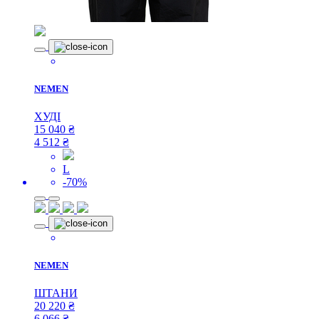
NEMEN
ХУДІ
15 040
₴
4 512
₴
L
-70%
NEMEN
ШТАНИ
20 220
₴
6 066
₴