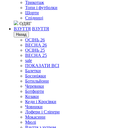
Трикотаж
Топи і футболки
Шорти
Спідниці
ОДЯГ
ВЗУТТЯ
ВЗУТТЯ
Назад
ОСІНЬ 26
ВЕСНА 26
ОСІНЬ 25
ВЕСНА 25
sale
ПОКАЗАТИ ВСІ
Балетки
Босоніжки
Ботильйони
Черевики
Ботфорти
Козаки
Кеди і Кросівки
Човники
Лофери і Сліпери
Мокасини
Мюлі
Взуття з хутром