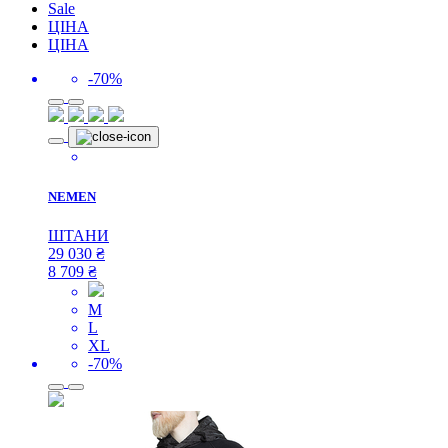
Sale
ЦІНА
ЦІНА
-70%
NEMEN
ШТАНИ
29 030
₴
8 709
₴
M
L
XL
-70%