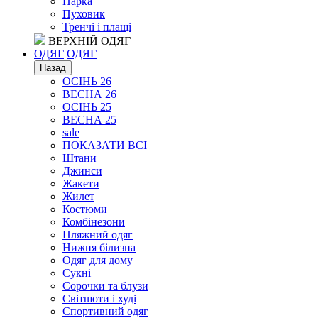
Парка
Пуховик
Тренчі і плащі
ВЕРХНІЙ ОДЯГ
ОДЯГ
ОДЯГ
Назад
ОСІНЬ 26
ВЕСНА 26
ОСІНЬ 25
ВЕСНА 25
sale
ПОКАЗАТИ ВСІ
Штани
Джинси
Жакети
Жилет
Костюми
Комбінезони
Пляжний одяг
Нижня білизна
Одяг для дому
Сукні
Сорочки та блузи
Світшоти і худі
Спортивний одяг