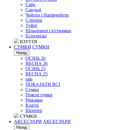
Сабо
Сандалі
Чоботи і Напівчоботи
Сліпони
Туфлі
Шльопанці і в'єтнамки
Еспадрільї
ВЗУТТЯ
СУМКИ
СУМКИ
Назад
ОСІНЬ 26
ВЕСНА 26
ОСІНЬ 25
ВЕСНА 25
sale
ПОКАЗАТИ ВСІ
Сумки
Поясні сумки
Рюкзаки
Клатчі
Шоппер
СУМКИ
АКСЕСУАРИ
АКСЕСУАРИ
Назад