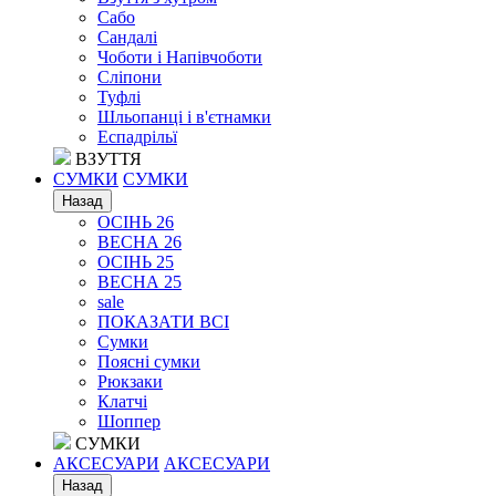
Сабо
Сандалі
Чоботи і Напівчоботи
Сліпони
Туфлі
Шльопанці і в'єтнамки
Еспадрільї
ВЗУТТЯ
СУМКИ
СУМКИ
Назад
ОСІНЬ 26
ВЕСНА 26
ОСІНЬ 25
ВЕСНА 25
sale
ПОКАЗАТИ ВСІ
Сумки
Поясні сумки
Рюкзаки
Клатчі
Шоппер
СУМКИ
АКСЕСУАРИ
АКСЕСУАРИ
Назад