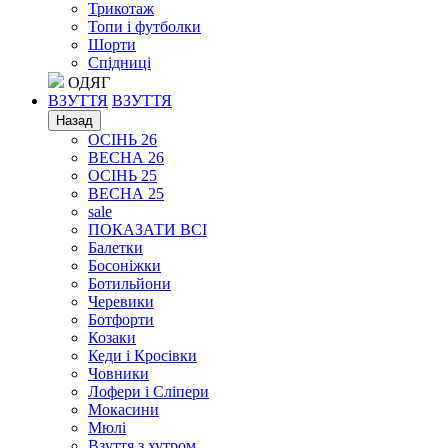
Трикотаж
Топи і футболки
Шорти
Спідниці
ОДЯГ
ВЗУТТЯ
ВЗУТТЯ
Назад
ОСІНЬ 26
ВЕСНА 26
ОСІНЬ 25
ВЕСНА 25
sale
ПОКАЗАТИ ВСІ
Балетки
Босоніжки
Ботильйони
Черевики
Ботфорти
Козаки
Кеди і Кросівки
Човники
Лофери і Сліпери
Мокасини
Мюлі
Взуття з хутром