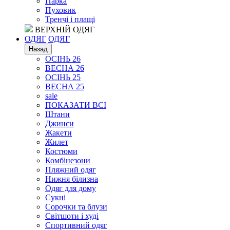
Парка
Пуховик
Тренчі і плащі
ВЕРХНІЙ ОДЯГ
ОДЯГ
ОДЯГ
Назад
ОСІНЬ 26
ВЕСНА 26
ОСІНЬ 25
ВЕСНА 25
sale
ПОКАЗАТИ ВСІ
Штани
Джинси
Жакети
Жилет
Костюми
Комбінезони
Пляжний одяг
Нижня білизна
Одяг для дому
Сукні
Сорочки та блузи
Світшоти і худі
Спортивний одяг