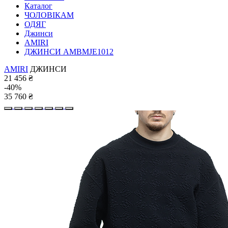
Каталог
ЧОЛОВІКАМ
ОДЯГ
Джинси
AMIRI
ДЖИНСИ AMBMJE1012
AMIRI
ДЖИНСИ
21 456
₴
-40%
35 760
₴