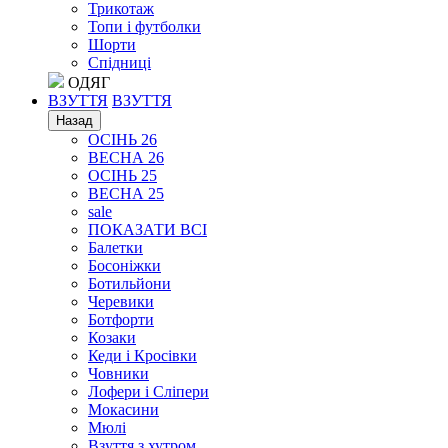
Трикотаж
Топи і футболки
Шорти
Спідниці
ОДЯГ
ВЗУТТЯ
ВЗУТТЯ
Назад
ОСІНЬ 26
ВЕСНА 26
ОСІНЬ 25
ВЕСНА 25
sale
ПОКАЗАТИ ВСІ
Балетки
Босоніжки
Ботильйони
Черевики
Ботфорти
Козаки
Кеди і Кросівки
Човники
Лофери і Сліпери
Мокасини
Мюлі
Взуття з хутром