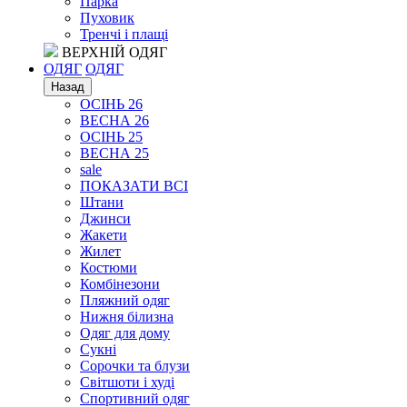
Парка
Пуховик
Тренчі і плащі
ВЕРХНІЙ ОДЯГ
ОДЯГ
ОДЯГ
Назад
ОСІНЬ 26
ВЕСНА 26
ОСІНЬ 25
ВЕСНА 25
sale
ПОКАЗАТИ ВСІ
Штани
Джинси
Жакети
Жилет
Костюми
Комбінезони
Пляжний одяг
Нижня білизна
Одяг для дому
Сукні
Сорочки та блузи
Світшоти і худі
Спортивний одяг