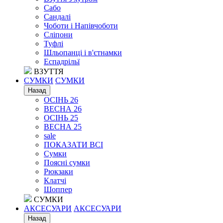
Сабо
Сандалі
Чоботи і Напівчоботи
Сліпони
Туфлі
Шльопанці і в'єтнамки
Еспадрільї
ВЗУТТЯ
СУМКИ
СУМКИ
Назад
ОСІНЬ 26
ВЕСНА 26
ОСІНЬ 25
ВЕСНА 25
sale
ПОКАЗАТИ ВСІ
Сумки
Поясні сумки
Рюкзаки
Клатчі
Шоппер
СУМКИ
АКСЕСУАРИ
АКСЕСУАРИ
Назад