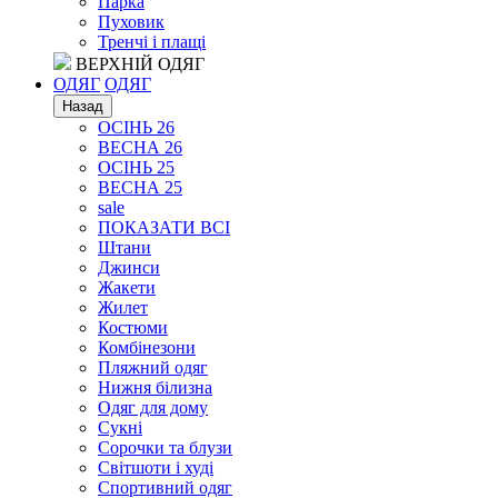
Парка
Пуховик
Тренчі і плащі
ВЕРХНІЙ ОДЯГ
ОДЯГ
ОДЯГ
Назад
ОСІНЬ 26
ВЕСНА 26
ОСІНЬ 25
ВЕСНА 25
sale
ПОКАЗАТИ ВСІ
Штани
Джинси
Жакети
Жилет
Костюми
Комбінезони
Пляжний одяг
Нижня білизна
Одяг для дому
Сукні
Сорочки та блузи
Світшоти і худі
Спортивний одяг