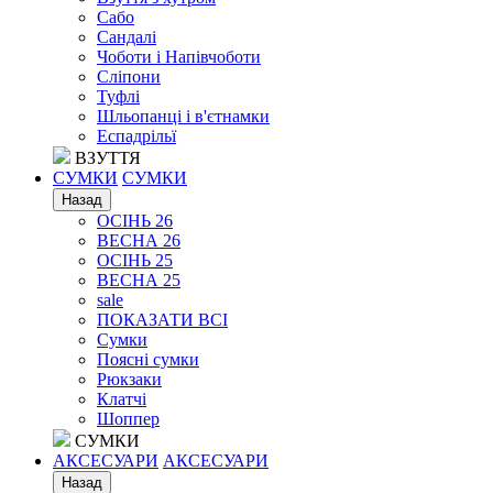
Сабо
Сандалі
Чоботи і Напівчоботи
Сліпони
Туфлі
Шльопанці і в'єтнамки
Еспадрільї
ВЗУТТЯ
СУМКИ
СУМКИ
Назад
ОСІНЬ 26
ВЕСНА 26
ОСІНЬ 25
ВЕСНА 25
sale
ПОКАЗАТИ ВСІ
Сумки
Поясні сумки
Рюкзаки
Клатчі
Шоппер
СУМКИ
АКСЕСУАРИ
АКСЕСУАРИ
Назад