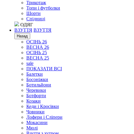
Трикотаж
Топи і футболки
Шорти
Спідниці
ОДЯГ
ВЗУТТЯ
ВЗУТТЯ
Назад
ОСІНЬ 26
ВЕСНА 26
ОСІНЬ 25
ВЕСНА 25
sale
ПОКАЗАТИ ВСІ
Балетки
Босоніжки
Ботильйони
Черевики
Ботфорти
Козаки
Кеди і Кросівки
Човники
Лофери і Сліпери
Мокасини
Мюлі
Взуття з хутром