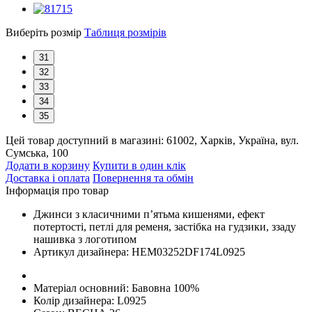
Виберіть розмір
Таблиця розмірів
31
32
33
34
35
Цей товар доступний в магазині:
61002, Харків, Україна, вул.
Сумська, 100
Додати в корзину
Купити в один клік
Доставка і оплата
Повернення та обмін
Інформація про товар
Джинси з класичними п’ятьма кишенями, ефект
потертості, петлі для ременя, застібка на гудзики, ззаду
нашивка з логотипом
Артикул дизайнера:
HEM03252DF174L0925
Матеріал основний:
Бавовна 100%
Колір дизайнера:
L0925