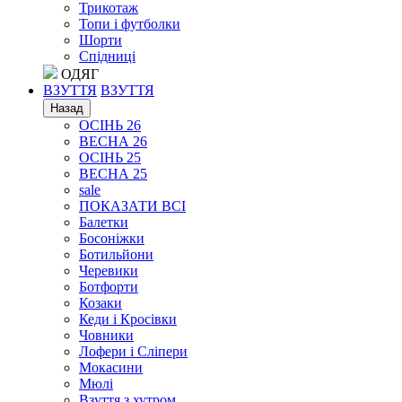
Трикотаж
Топи і футболки
Шорти
Спідниці
ОДЯГ
ВЗУТТЯ
ВЗУТТЯ
Назад
ОСІНЬ 26
ВЕСНА 26
ОСІНЬ 25
ВЕСНА 25
sale
ПОКАЗАТИ ВСІ
Балетки
Босоніжки
Ботильйони
Черевики
Ботфорти
Козаки
Кеди і Кросівки
Човники
Лофери і Сліпери
Мокасини
Мюлі
Взуття з хутром