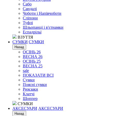
Сабо
Сандалі
Чоботи і Напівчоботи
Сліпони
Туфлі
Шльопанці і в'єтнамки
Еспадрільї
ВЗУТТЯ
СУМКИ
СУМКИ
Назад
ОСІНЬ 26
ВЕСНА 26
ОСІНЬ 25
ВЕСНА 25
sale
ПОКАЗАТИ ВСІ
Сумки
Поясні сумки
Рюкзаки
Клатчі
Шоппер
СУМКИ
АКСЕСУАРИ
АКСЕСУАРИ
Назад