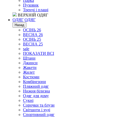
Парка
Пуховик
Тренчі і плащі
ВЕРХНІЙ ОДЯГ
ОДЯГ
ОДЯГ
Назад
ОСІНЬ 26
ВЕСНА 26
ОСІНЬ 25
ВЕСНА 25
sale
ПОКАЗАТИ ВСІ
Штани
Джинси
Жакети
Жилет
Костюми
Комбінезони
Пляжний одяг
Нижня білизна
Одяг для дому
Сукні
Сорочки та блузи
Світшоти і худі
Спортивний одяг