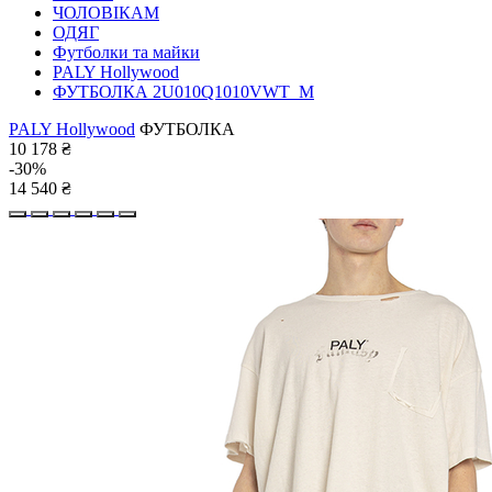
ЧОЛОВІКАМ
ОДЯГ
Футболки та майки
PALY Hollywood
ФУТБОЛКА 2U010Q1010VWT_M
PALY Hollywood
ФУТБОЛКА
10 178
₴
-30%
14 540
₴