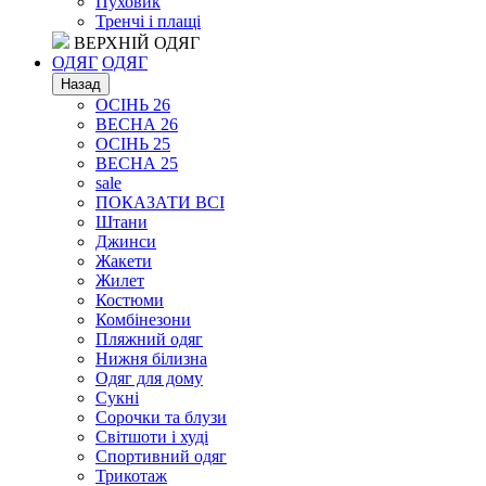
Пуховик
Тренчі і плащі
ВЕРХНІЙ ОДЯГ
ОДЯГ
ОДЯГ
Назад
ОСІНЬ 26
ВЕСНА 26
ОСІНЬ 25
ВЕСНА 25
sale
ПОКАЗАТИ ВСІ
Штани
Джинси
Жакети
Жилет
Костюми
Комбінезони
Пляжний одяг
Нижня білизна
Одяг для дому
Сукні
Сорочки та блузи
Світшоти і худі
Спортивний одяг
Трикотаж