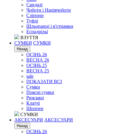
Сандалі
Чоботи і Напівчоботи
Сліпони
Туфлі
Шльопанці і в'єтнамки
Еспадрільї
ВЗУТТЯ
СУМКИ
СУМКИ
Назад
ОСІНЬ 26
ВЕСНА 26
ОСІНЬ 25
ВЕСНА 25
sale
ПОКАЗАТИ ВСІ
Сумки
Поясні сумки
Рюкзаки
Клатчі
Шоппер
СУМКИ
АКСЕСУАРИ
АКСЕСУАРИ
Назад
ОСІНЬ 26