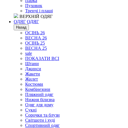
Парка
Пуховик
Тренчі і плащі
ВЕРХНІЙ ОДЯГ
ОДЯГ
ОДЯГ
Назад
ОСІНЬ 26
ВЕСНА 26
ОСІНЬ 25
ВЕСНА 25
sale
ПОКАЗАТИ ВСІ
Штани
Джинси
Жакети
Жилет
Костюми
Комбінезони
Пляжний одяг
Нижня білизна
Одяг для дому
Сукні
Сорочки та блузи
Світшоти і худі
Спортивний одяг