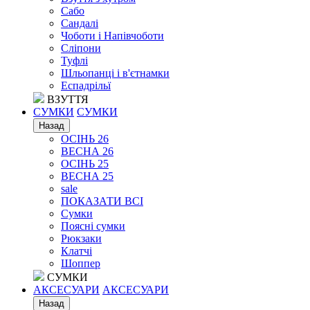
Сабо
Сандалі
Чоботи і Напівчоботи
Сліпони
Туфлі
Шльопанці і в'єтнамки
Еспадрільї
ВЗУТТЯ
СУМКИ
СУМКИ
Назад
ОСІНЬ 26
ВЕСНА 26
ОСІНЬ 25
ВЕСНА 25
sale
ПОКАЗАТИ ВСІ
Сумки
Поясні сумки
Рюкзаки
Клатчі
Шоппер
СУМКИ
АКСЕСУАРИ
АКСЕСУАРИ
Назад