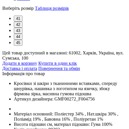
Виберіть розмір
Таблиця розмірів
41
42
43
44
45
Цей товар доступний в магазині:
61002, Харків, Україна, вул.
Сумська, 100
Додати в корзину
Купити в один клік
Доставка і оплата
Повернення та обмін
Інформація про товар
Кросівки зі шкіри з тканинними вставками, спереду
шнурівка, нашивка з логотипом на язичку, збоку
фірмова зірка, масивна гумова підошва
Артикул дизайнера:
GMF00272_F004756
Матеріал основний:
Поліестер 34% , Нат.шкіра 30% ,
Поліамід 19% , Бавовна 16% , Поліуретан 1%
Висота підошви см, матеріал підошви:
Гума 100%