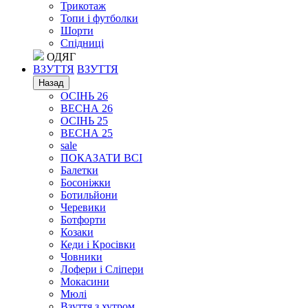
Трикотаж
Топи і футболки
Шорти
Спідниці
ОДЯГ
ВЗУТТЯ
ВЗУТТЯ
Назад
ОСІНЬ 26
ВЕСНА 26
ОСІНЬ 25
ВЕСНА 25
sale
ПОКАЗАТИ ВСІ
Балетки
Босоніжки
Ботильйони
Черевики
Ботфорти
Козаки
Кеди і Кросівки
Човники
Лофери і Сліпери
Мокасини
Мюлі
Взуття з хутром