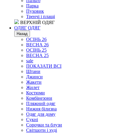
Пальто
Парка
Пуховик
Тренчі і плащі
ВЕРХНІЙ ОДЯГ
ОДЯГ
ОДЯГ
Назад
ОСІНЬ 26
ВЕСНА 26
ОСІНЬ 25
ВЕСНА 25
sale
ПОКАЗАТИ ВСІ
Штани
Джинси
Жакети
Жилет
Костюми
Комбінезони
Пляжний одяг
Нижня білизна
Одяг для дому
Сукні
Сорочки та блузи
Світшоти і худі