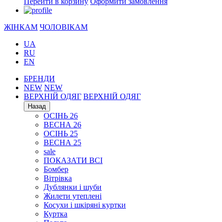
Перейти в корзину
Оформити замовлення
ЖІНКАМ
ЧОЛОВІКАМ
UA
RU
EN
БРЕНДИ
NEW
NEW
ВЕРХНІЙ ОДЯГ
ВЕРХНІЙ ОДЯГ
Назад
ОСІНЬ 26
ВЕСНА 26
ОСІНЬ 25
ВЕСНА 25
sale
ПОКАЗАТИ ВСІ
Бомбер
Вітрівка
Дублянки і шуби
Жилети утеплені
Косухи і шкіряні куртки
Куртка