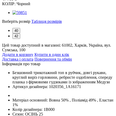
КОЛІР:
Чорний
Виберіть розмір
Таблиця розмірів
40
42
Цей товар доступний в магазині:
61002, Харків, Україна, вул.
Сумська, 100
Додати в корзину
Купити в один клік
Доставка і оплата
Повернення та обмін
Інформація про товар
Безшовний трикотажний топ в рубчик, довгі рукави,
круглий виріз горловини, ребристе оздоблення, спереду
планка з фірмовими гудзиками із зображенням Медузи
Артикул дизайнера:
1020356_1A16171
Матеріал основний:
Вовна 50% , Поліамід 49% , Еластан
1%
Колір дизайнера:
1B000
Сезон:
ОСІНЬ 25