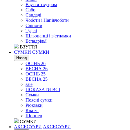
Взуття з хутром
Сабо
Сандалі
Чоботи і Напівчоботи
Сліпони
Туфлі
Шльопанці і в'єтнамки
Еспадрільї
ВЗУТТЯ
СУМКИ
СУМКИ
Назад
ОСІНЬ 26
ВЕСНА 26
ОСІНЬ 25
ВЕСНА 25
sale
ПОКАЗАТИ ВСІ
Сумки
Поясні сумки
Рюкзаки
Клатчі
Шоппер
СУМКИ
АКСЕСУАРИ
АКСЕСУАРИ