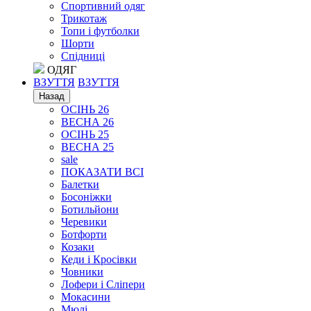
Спортивний одяг
Трикотаж
Топи і футболки
Шорти
Спідниці
ОДЯГ
ВЗУТТЯ
ВЗУТТЯ
Назад
ОСІНЬ 26
ВЕСНА 26
ОСІНЬ 25
ВЕСНА 25
sale
ПОКАЗАТИ ВСІ
Балетки
Босоніжки
Ботильйони
Черевики
Ботфорти
Козаки
Кеди і Кросівки
Човники
Лофери і Сліпери
Мокасини
Мюлі