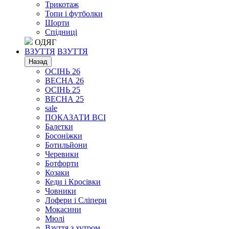
Трикотаж
Топи і футболки
Шорти
Спідниці
ОДЯГ
ВЗУТТЯ
ВЗУТТЯ
Назад
ОСІНЬ 26
ВЕСНА 26
ОСІНЬ 25
ВЕСНА 25
sale
ПОКАЗАТИ ВСІ
Балетки
Босоніжки
Ботильйони
Черевики
Ботфорти
Козаки
Кеди і Кросівки
Човники
Лофери і Сліпери
Мокасини
Мюлі
Взуття з хутром