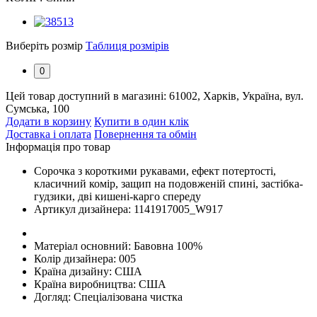
Виберіть розмір
Таблиця розмірів
0
Цей товар доступний в магазині:
61002, Харків, Україна, вул.
Сумська, 100
Додати в корзину
Купити в один клік
Доставка і оплата
Повернення та обмін
Інформація про товар
Сорочка з короткими рукавами, ефект потертості,
класичний комір, защип на подовженій спині, застібка-
гудзики, дві кишені-карго спереду
Артикул дизайнера:
1141917005_W917
Матеріал основний:
Бавовна 100%
Колір дизайнера:
005
Країна дизайну:
США
Країна виробництва:
США
Догляд:
Спеціалізована чистка