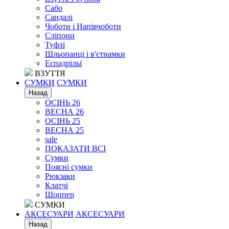
Сабо
Сандалі
Чоботи і Напівчоботи
Сліпони
Туфлі
Шльопанці і в'єтнамки
Еспадрільї
ВЗУТТЯ
СУМКИ
СУМКИ
Назад
ОСІНЬ 26
ВЕСНА 26
ОСІНЬ 25
ВЕСНА 25
sale
ПОКАЗАТИ ВСІ
Сумки
Поясні сумки
Рюкзаки
Клатчі
Шоппер
СУМКИ
АКСЕСУАРИ
АКСЕСУАРИ
Назад