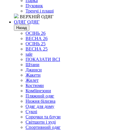
Парка
Пуховик
Тренчі і плащі
ВЕРХНІЙ ОДЯГ
ОДЯГ
ОДЯГ
Назад
ОСІНЬ 26
ВЕСНА 26
ОСІНЬ 25
ВЕСНА 25
sale
ПОКАЗАТИ ВСІ
Штани
Джинси
Жакети
Жилет
Костюми
Комбінезони
Пляжний одяг
Нижня білизна
Одяг для дому
Сукні
Сорочки та блузи
Світшоти і худі
Спортивний одяг