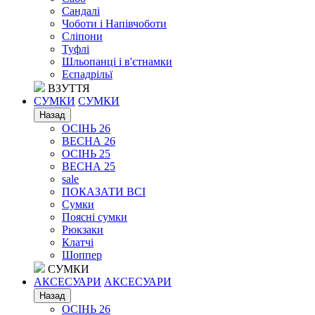
Сандалі
Чоботи і Напівчоботи
Сліпони
Туфлі
Шльопанці і в'єтнамки
Еспадрільї
ВЗУТТЯ
СУМКИ
СУМКИ
Назад
ОСІНЬ 26
ВЕСНА 26
ОСІНЬ 25
ВЕСНА 25
sale
ПОКАЗАТИ ВСІ
Сумки
Поясні сумки
Рюкзаки
Клатчі
Шоппер
СУМКИ
АКСЕСУАРИ
АКСЕСУАРИ
Назад
ОСІНЬ 26