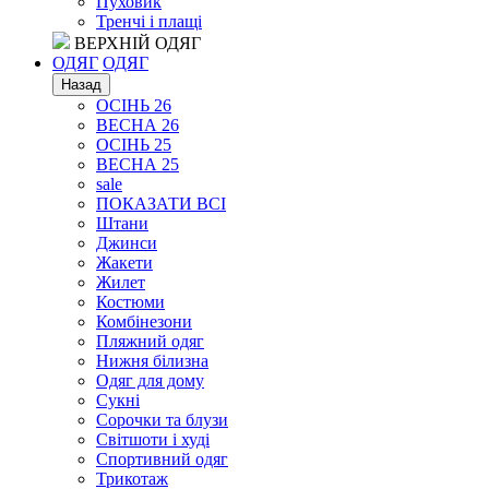
Пуховик
Тренчі і плащі
ВЕРХНІЙ ОДЯГ
ОДЯГ
ОДЯГ
Назад
ОСІНЬ 26
ВЕСНА 26
ОСІНЬ 25
ВЕСНА 25
sale
ПОКАЗАТИ ВСІ
Штани
Джинси
Жакети
Жилет
Костюми
Комбінезони
Пляжний одяг
Нижня білизна
Одяг для дому
Сукні
Сорочки та блузи
Світшоти і худі
Спортивний одяг
Трикотаж