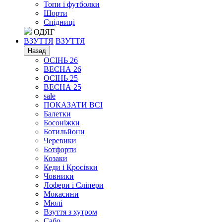
Топи і футболки
Шорти
Спідниці
ОДЯГ
ВЗУТТЯ
ВЗУТТЯ
Назад
ОСІНЬ 26
ВЕСНА 26
ОСІНЬ 25
ВЕСНА 25
sale
ПОКАЗАТИ ВСІ
Балетки
Босоніжки
Ботильйони
Черевики
Ботфорти
Козаки
Кеди і Кросівки
Човники
Лофери і Сліпери
Мокасини
Мюлі
Взуття з хутром
Сабо