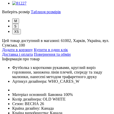
Виберіть розмір
Таблиця розмірів
M
S
XS
Цей товар доступний в магазині:
61002, Харків, Україна, вул.
Сумська, 100
Додати в корзину
Купити в один клік
Доставка і оплата
Повернення та обмін
Інформація про товар
Футболка з короткими рукавами, круглий виріз
горловини, занижена лінія плечей, спереду та ззаду
малюнки, нанесені методом трафаретного друку
Артикул дизайнера:
WHO_CARES_W
Матеріал основний:
Бавовна 100%
Колір дизайнера:
OLD WHITE
Сезон:
ВЕСНА 26
Країна дизайну:
Канада
Країна виробництва:
Канада