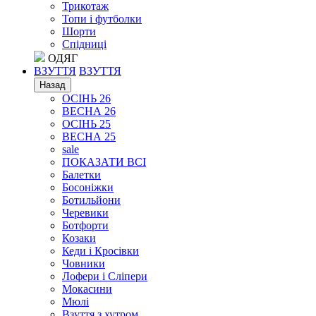
Трикотаж
Топи і футболки
Шорти
Спідниці
ОДЯГ
ВЗУТТЯ
ВЗУТТЯ
Назад
ОСІНЬ 26
ВЕСНА 26
ОСІНЬ 25
ВЕСНА 25
sale
ПОКАЗАТИ ВСІ
Балетки
Босоніжки
Ботильйони
Черевики
Ботфорти
Козаки
Кеди і Кросівки
Човники
Лофери і Сліпери
Мокасини
Мюлі
Взуття з хутром