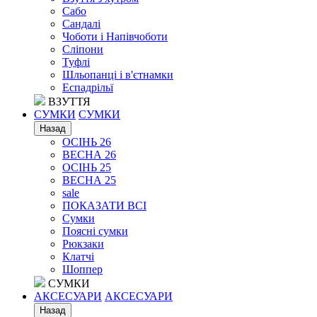
Сабо
Сандалі
Чоботи і Напівчоботи
Сліпони
Туфлі
Шльопанці і в'єтнамки
Еспадрільї
ВЗУТТЯ
СУМКИ
СУМКИ
Назад
ОСІНЬ 26
ВЕСНА 26
ОСІНЬ 25
ВЕСНА 25
sale
ПОКАЗАТИ ВСІ
Сумки
Поясні сумки
Рюкзаки
Клатчі
Шоппер
СУМКИ
АКСЕСУАРИ
АКСЕСУАРИ
Назад