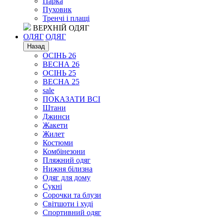
Парка
Пуховик
Тренчі і плащі
ВЕРХНІЙ ОДЯГ
ОДЯГ
ОДЯГ
Назад
ОСІНЬ 26
ВЕСНА 26
ОСІНЬ 25
ВЕСНА 25
sale
ПОКАЗАТИ ВСІ
Штани
Джинси
Жакети
Жилет
Костюми
Комбінезони
Пляжний одяг
Нижня білизна
Одяг для дому
Сукні
Сорочки та блузи
Світшоти і худі
Спортивний одяг