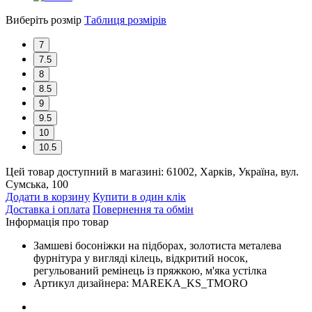
Виберіть розмір
Таблиця розмірів
7
7.5
8
8.5
9
9.5
10
10.5
Цей товар доступний в магазині:
61002, Харків, Україна, вул.
Сумська, 100
Додати в корзину
Купити в один клік
Доставка і оплата
Повернення та обмін
Інформація про товар
Замшеві босоніжки на підборах, золотиста металева
фурнітура у вигляді кілець, відкритий носок,
регульований ремінець із пряжкою, м'яка устілка
Артикул дизайнера:
MAREKA_KS_TMORO