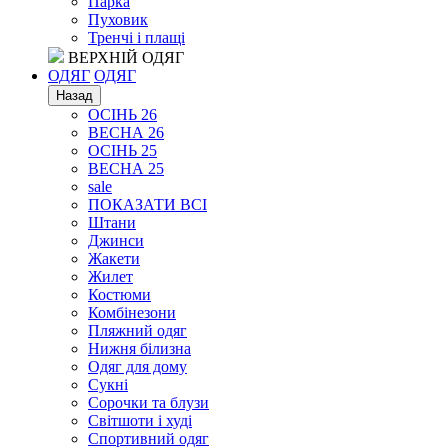
Парка
Пуховик
Тренчі і плащі
ВЕРХНІЙ ОДЯГ
ОДЯГ
ОДЯГ
Назад
ОСІНЬ 26
ВЕСНА 26
ОСІНЬ 25
ВЕСНА 25
sale
ПОКАЗАТИ ВСІ
Штани
Джинси
Жакети
Жилет
Костюми
Комбінезони
Пляжний одяг
Нижня білизна
Одяг для дому
Сукні
Сорочки та блузи
Світшоти і худі
Спортивний одяг