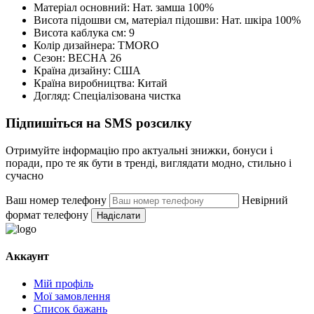
Матеріал основний:
Нат. замша 100%
Висота підошви см, матеріал підошви:
Нат. шкіра 100%
Висота каблука см:
9
Колір дизайнера:
TMORO
Сезон:
ВЕСНА 26
Країна дизайну:
США
Країна виробництва:
Китай
Догляд:
Спеціалізована чистка
Підпишіться на SMS розсилку
Отримуйте інформацію про актуальні знижки, бонуси і
поради, про те як бути в тренді, виглядати модно, стильно і
сучасно
Ваш номер телефону
Невірний
формат телефону
Надіслати
Аккаунт
Мій профіль
Мої замовлення
Список бажань