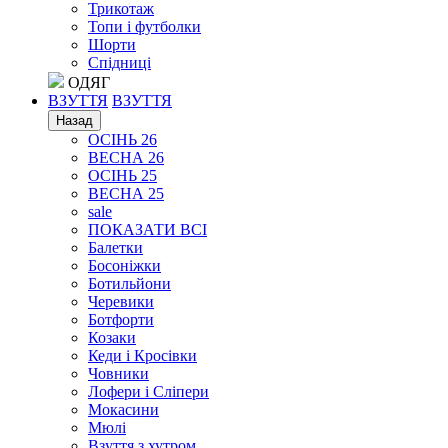
Трикотаж
Топи і футболки
Шорти
Спідниці
ОДЯГ
ВЗУТТЯ
ВЗУТТЯ
Назад
ОСІНЬ 26
ВЕСНА 26
ОСІНЬ 25
ВЕСНА 25
sale
ПОКАЗАТИ ВСІ
Балетки
Босоніжки
Ботильйони
Черевики
Ботфорти
Козаки
Кеди і Кросівки
Човники
Лофери і Сліпери
Мокасини
Мюлі
Взуття з хутром