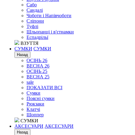
Сабо
Сандалі
Чоботи і Напівчоботи
Сліпони
Туфлі
Шльопанці і в'єтнамки
Еспадрільї
ВЗУТТЯ
СУМКИ
СУМКИ
Назад
ОСІНЬ 26
ВЕСНА 26
ОСІНЬ 25
ВЕСНА 25
sale
ПОКАЗАТИ ВСІ
Сумки
Поясні сумки
Рюкзаки
Клатчі
Шоппер
СУМКИ
АКСЕСУАРИ
АКСЕСУАРИ
Назад